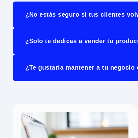
¿No estás seguro si tus clientes vo
¿Solo te dedicas a vender tu produc
¿Te gustaría mantener a tu negocio