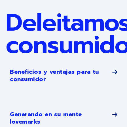
Deleitamos
consumido
Beneficios y ventajas para tu
consumidor
Generando en su mente
lovemarks