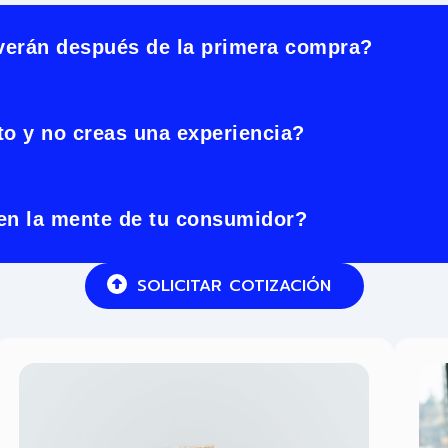
lverán después de la primera compra?
to y no creas una experiencia?
 en la mente de tu consumidor?
SOLICITAR COTIZACIÓN