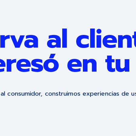
va al clie
eresó en t
al consumidor, construimos experiencias de us