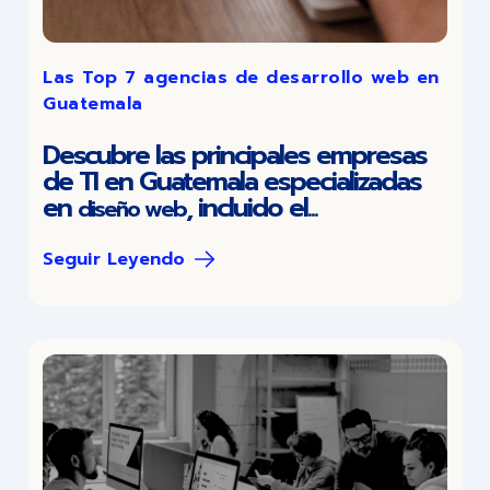
Las Top 7 agencias de desarrollo web en
Guatemala
Descubre las principales empresas
de TI en Guatemala especializadas
en
,
incluido el...
diseño web
Seguir Leyendo